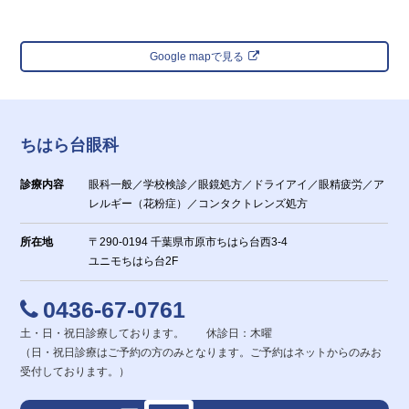
Google mapで見る
ちはら台眼科
診療内容
眼科一般／学校検診／眼鏡処方／ドライアイ／眼精疲労／ア
レルギー（花粉症）／コンタクトレンズ処方
所在地
〒290-0194 千葉県市原市ちはら台西3-4
ユニモちはら台2F
0436-67-0761
土・日・祝日診療しております。 休診日：木曜
（日・祝日診療はご予約の方のみとなります。ご予約はネットからのみお
受付しております。）