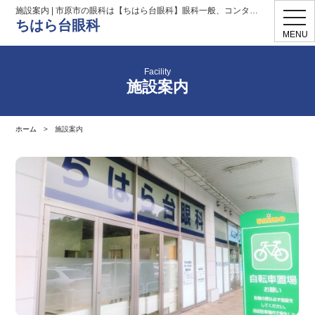
施設案内 | 市原市の眼科は【ちはら台眼科】眼科一般、コンタクト処方
toggl
ちはら台眼科
navig
MENU
Facility
施設案内
ホーム
>
施設案内