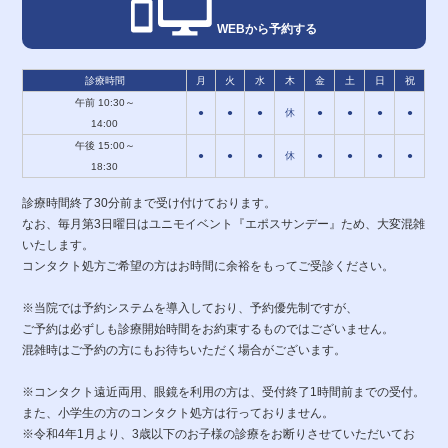
WEBから予約する
診療時間
月
火
水
木
金
土
日
祝
午前 10:30～
●
●
●
休
●
●
●
●
14:00
午後 15:00～
●
●
●
休
●
●
●
●
18:30
診療時間終了30分前まで受け付けております。
なお、毎月第3日曜日はユニモイベント『エポスサンデー』ため、大変混雑
いたします。
コンタクト処方ご希望の方はお時間に余裕をもってご受診ください。
※当院では予約システムを導入しており、予約優先制ですが、
ご予約は必ずしも診療開始時間をお約束するものではございません。
混雑時はご予約の方にもお待ちいただく場合がございます。
※コンタクト遠近両用、眼鏡を利用の方は、受付終了1時間前までの受付。
また、小学生の方のコンタクト処方は行っておりません。
※令和4年1月より、3歳以下のお子様の診療をお断りさせていただいてお